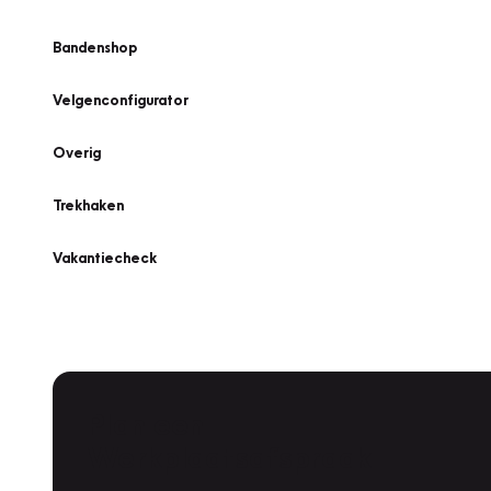
Bandenshop
Velgenconfigurator
Overig
Trekhaken
Vakantiecheck
Plan een
Werkplaatsafspraak