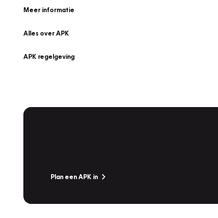
Meer informatie
Alles over APK
APK regelgeving
APK Keuring bij Vakgarage!
Is het weer tijd voor de jaarlijkse APK? Ga snel naar V
Plan een APK in