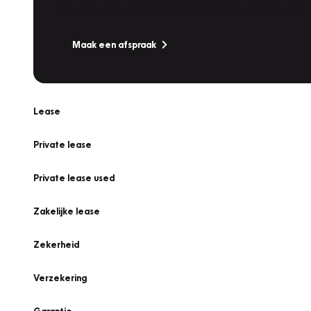
Is uw auto toe aan Onderhoud, Bandenwissel of een Va
Maak een afspraak
Lease
Private lease
Private lease used
Zakelijke lease
Zekerheid
Verzekering