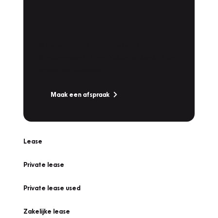
Plan een
Werkplaatsafspraak
Is uw auto toe aan Onderhoud,
Bandenwissel of een Vakantiecheck? Plan
online een afspraak!
Maak een afspraak
Lease
Private lease
Private lease used
Zakelijke lease