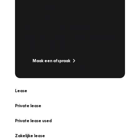
Plan een
Werkplaatsafspraak
Is uw auto toe aan Onderhoud,
Bandenwissel of een Vakantiecheck? Plan
online een afspraak!
Maak een afspraak
Lease
Private lease
Private lease used
Zakelijke lease