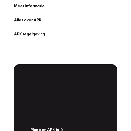
Meer informatie
Alles over APK
APK regelgeving
APK Keuring bij
Vakgarage!
Is het weer tijd voor de jaarlijkse APK? Ga
snel naar Vakgarage bij u in de buurt, en ga
zonder zorgen de weg op!
Plan een APK in