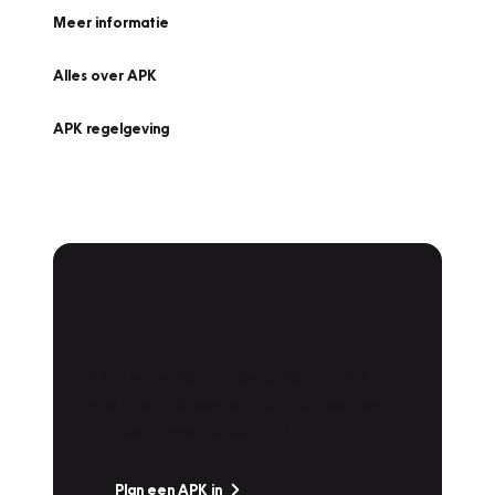
Meer informatie
Alles over APK
APK regelgeving
APK Keuring bij
Vakgarage!
Is het weer tijd voor de jaarlijkse APK? Ga
snel naar Vakgarage bij u in de buurt, en ga
zonder zorgen de weg op!
Plan een APK in