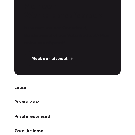
Plan een
Werkplaatsafspraak
Is uw auto toe aan Onderhoud,
Bandenwissel of een Vakantiecheck? Plan
online een afspraak!
Maak een afspraak
Lease
Private lease
Private lease used
Zakelijke lease