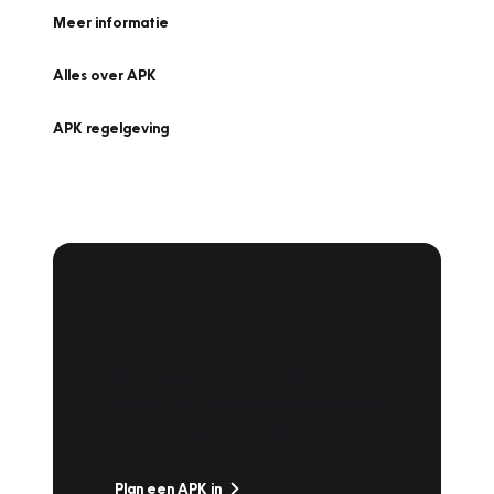
Meer informatie
Alles over APK
APK regelgeving
APK Keuring bij
Vakgarage!
Is het weer tijd voor de jaarlijkse APK? Ga
snel naar Vakgarage bij u in de buurt, en ga
zonder zorgen de weg op!
Plan een APK in